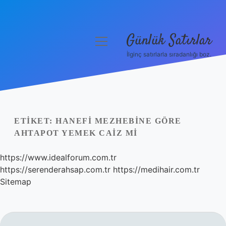
Günlük Satırlar
menüyü
aç
İlginç satırlarla sıradanlığı boz.
Anasayfa
Gizlilik Politikası
Yasal Uyarı
ETIKET:
HANEFI MEZHEBINE GÖRE
AHTAPOT YEMEK CAIZ MI
Hakkımızda
https://www.idealforum.com.tr
https://serenderahsap.com.tr
https://medihair.com.tr
Sitemap