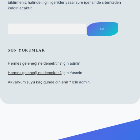
bildirmeniz halinde, ilgili içerikler yasal süre içerisinde sitemizden
kaldırılacaktır.
Arama
SON YORUMLAR
Hermes geleneği ne demektir ?
için
admin
Hermes geleneği ne demektir ?
için
Yasmin
Akvaryum suyu kaç günde dinlenir ?
için
admin
sino güncel giriş