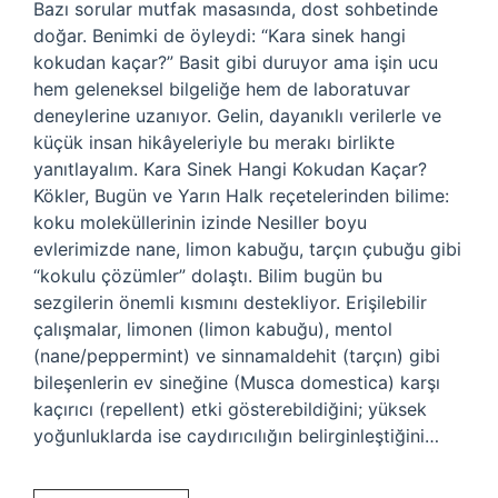
Bazı sorular mutfak masasında, dost sohbetinde
doğar. Benimki de öyleydi: “Kara sinek hangi
kokudan kaçar?” Basit gibi duruyor ama işin ucu
hem geleneksel bilgeliğe hem de laboratuvar
deneylerine uzanıyor. Gelin, dayanıklı verilerle ve
küçük insan hikâyeleriyle bu merakı birlikte
yanıtlayalım. Kara Sinek Hangi Kokudan Kaçar?
Kökler, Bugün ve Yarın Halk reçetelerinden bilime:
koku moleküllerinin izinde Nesiller boyu
evlerimizde nane, limon kabuğu, tarçın çubuğu gibi
“kokulu çözümler” dolaştı. Bilim bugün bu
sezgilerin önemli kısmını destekliyor. Erişilebilir
çalışmalar, limonen (limon kabuğu), mentol
(nane/peppermint) ve sinnamaldehit (tarçın) gibi
bileşenlerin ev sineğine (Musca domestica) karşı
kaçırıcı (repellent) etki gösterebildiğini; yüksek
yoğunluklarda ise caydırıcılığın belirginleştiğini…