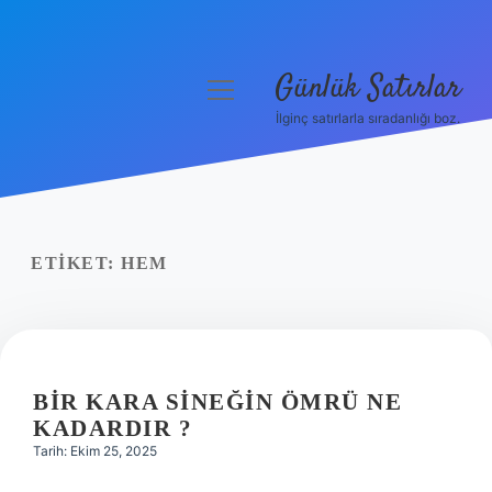
Günlük Satırlar
menüyü
aç
İlginç satırlarla sıradanlığı boz.
Anasayfa
Gizlilik Politikası
Yasal Uyarı
ETIKET:
HEM
Hakkımızda
BIR KARA SINEĞIN ÖMRÜ NE
KADARDIR ?
Tarih: Ekim 25, 2025