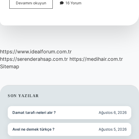
Bir
Devamını okuyun
16 Yorum
kara
sineğin
ömrü
ne
kadardır
?
https://www.idealforum.com.tr
https://serenderahsap.com.tr
https://medihair.com.tr
Sitemap
SIDEBAR
SON YAZILAR
Damat tarafı neleri alır ?
Ağustos 6, 2026
Avel ne demek türkçe ?
Ağustos 5, 2026