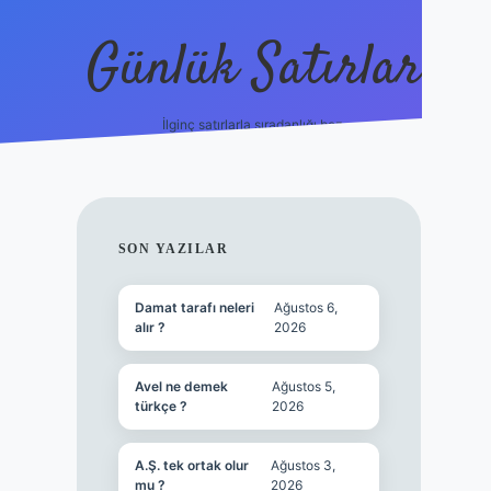
Günlük Satırlar
İlginç satırlarla sıradanlığı boz.
vdcasino gün
SIDEBAR
SON YAZILAR
Damat tarafı neleri
Ağustos 6,
alır ?
2026
Avel ne demek
Ağustos 5,
türkçe ?
2026
A.Ş. tek ortak olur
Ağustos 3,
mu ?
2026