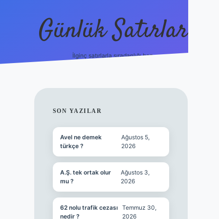
Günlük Satırlar
İlginç satırlarla sıradanlığı boz.
vdcasino güncel
SIDEBAR
SON YAZILAR
Avel ne demek
Ağustos 5,
türkçe ?
2026
A.Ş. tek ortak olur
Ağustos 3,
mu ?
2026
62 nolu trafik cezası
Temmuz 30,
nedir ?
2026