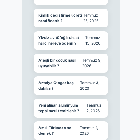
Kimlik değiştirme ücreti
Temmuz
nasıl ödenir ?
25, 2026
Yivsiz av tüfeği ruhsat
Temmuz
harcı nereye ödenir ?
15, 2026
Ateşli bir çocuk nasıl
Temmuz 9,
uyuyabilir ?
2026
Antalya Otogar kaç
Temmuz 3,
dakika ?
2026
Yeni alınan alüminyum
Temmuz
tepsi nasıl temizlenir ?
2, 2026
Amık Türkçede ne
Temmuz 1,
demek ?
2026