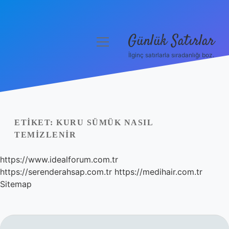
Günlük Satırlar
menüyü
aç
İlginç satırlarla sıradanlığı boz.
Anasayfa
Gizlilik Politikası
Yasal Uyarı
ETIKET:
KURU SÜMÜK NASIL
TEMIZLENIR
Hakkımızda
https://www.idealforum.com.tr
https://serenderahsap.com.tr
https://medihair.com.tr
Sitemap