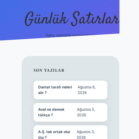
Günlük Satırlar
İlginç satırlarla sıradanlığı boz.
vdcasino gün
SIDEBAR
SON YAZILAR
Damat tarafı neleri
Ağustos 6,
alır ?
2026
Avel ne demek
Ağustos 5,
türkçe ?
2026
A.Ş. tek ortak olur
Ağustos 3,
mu ?
2026