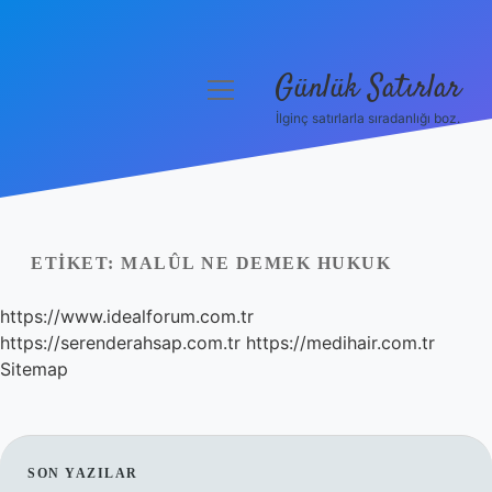
Günlük Satırlar
menüyü
aç
İlginç satırlarla sıradanlığı boz.
Anasayfa
Gizlilik Politikası
Yasal Uyarı
ETIKET:
MALÛL NE DEMEK HUKUK
Hakkımızda
https://www.idealforum.com.tr
https://serenderahsap.com.tr
https://medihair.com.tr
Sitemap
SIDEBAR
SON YAZILAR