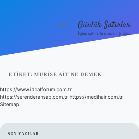
Günlük Satırlar
menüyü
aç
İlginç satırlarla sıradanlığı boz.
Anasayfa
Gizlilik Politikası
Yasal Uyarı
ETIKET:
MURISE AIT NE DEMEK
Hakkımızda
https://www.idealforum.com.tr
https://serenderahsap.com.tr
https://medihair.com.tr
Sitemap
SIDEBAR
SON YAZILAR