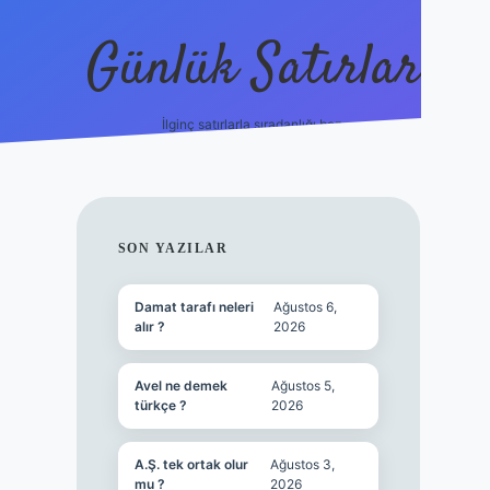
Günlük Satırlar
İlginç satırlarla sıradanlığı boz.
vdcasino güncel 
SIDEBAR
SON YAZILAR
Damat tarafı neleri
Ağustos 6,
alır ?
2026
Avel ne demek
Ağustos 5,
türkçe ?
2026
A.Ş. tek ortak olur
Ağustos 3,
mu ?
2026