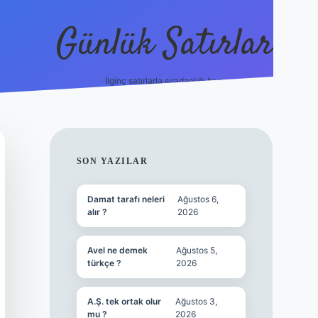
Günlük Satırlar
İlginç satırlarla sıradanlığı boz.
vdcasino güncel gi
SIDEBAR
SON YAZILAR
Damat tarafı neleri
Ağustos 6,
alır ?
2026
Avel ne demek
Ağustos 5,
türkçe ?
2026
A.Ş. tek ortak olur
Ağustos 3,
mu ?
2026