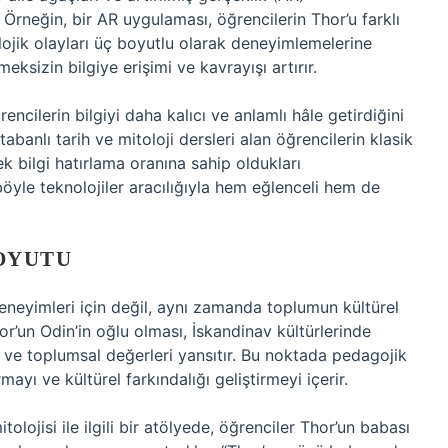
r. Örneğin, bir AR uygulaması, öğrencilerin Thor’u farklı
olojik olayları üç boyutlu olarak deneyimlemelerine
eksizin bilgiye erişimi ve kavrayışı artırır.
ncilerin bilgiyi daha kalıcı ve anlamlı hâle getirdiğini
abanlı tarih ve mitoloji dersleri alan öğrencilerin klasik
 bilgi hatırlama oranına sahip oldukları
böyle teknolojiler aracılığıyla hem eğlenceli hem de
OYUTU
deneyimleri için değil, aynı zamanda toplumun kültürel
hor’un Odin’in oğlu olması, İskandinav kültürlerinde
 ve toplumsal değerleri yansıtır. Bu noktada pedagojik
yı ve kültürel farkındalığı geliştirmeyi içerir.
lojisi ile ilgili bir atölyede, öğrenciler Thor’un babası