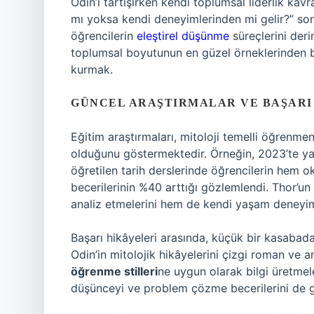
Odin’i tartışırken kendi toplumsal liderlik ka
mı yoksa kendi deneyimlerinden mi gelir?” sor
öğrencilerin
eleştirel düşünme
süreçlerini deri
toplumsal boyutunun en güzel örneklerinden bi
kurmak.
GÜNCEL ARAŞTIRMALAR VE BAŞARI
Eğitim araştırmaları, mitoloji temelli öğrenmen
olduğunu göstermektedir. Örneğin, 2023’te yapı
öğretilen tarih derslerinde öğrencilerin hem
becerilerinin %40 arttığı gözlemlendi. Thor’un
analiz etmelerini hem de kendi yaşam deneyimle
Başarı hikâyeleri arasında, küçük bir kasabada 
Odin’in mitolojik hikâyelerini çizgi roman ve a
öğrenme stilleri
ne uygun olarak bilgi üretmel
düşünceyi ve problem çözme becerilerini de ge