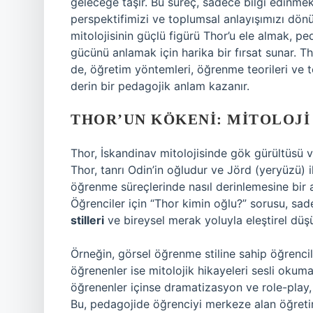
geleceğe taşır. Bu süreç, sadece bilgi edinme
perspektifimizi ve toplumsal anlayışımızı dön
mitolojisinin güçlü figürü Thor’u ele almak, p
gücünü anlamak için harika bir fırsat sunar. Th
de, öğretim yöntemleri, öğrenme teorileri ve t
derin bir pedagojik anlam kazanır.
THOR’UN KÖKENI: MITOLOJI
Thor, İskandinav mitolojisinde gök gürültüsü ve 
Thor, tanrı Odin’in oğludur ve Jörd (yeryüzü) il
öğrenme süreçlerinde nasıl derinlemesine bir a
Öğrenciler için “Thor kimin oğlu?” sorusu, s
stilleri
ve bireysel merak yoluyla eleştirel düşün
Örneğin, görsel öğrenme stiline sahip öğrenciler
öğrenenler ise mitolojik hikayeleri sesli okuma
öğrenenler içinse dramatizasyon ve role-play, b
Bu, pedagojide öğrenciyi merkeze alan öğretim