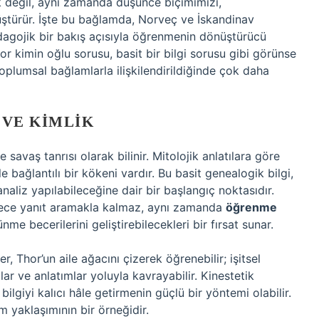
k değil, aynı zamanda düşünce biçimimizi,
üştürür. İşte bu bağlamda, Norveç ve İskandinav
edagojik bir bakış açısıyla öğrenmenin dönüştürücü
or kimin oğlu sorusu, basit bir bilgi sorusu gibi görünse
oplumsal bağlamlarla ilişkilendirildiğinde çok daha
 VE KIMLIK
savaş tanrısı olarak bilinir. Mitolojik anlatılara göre
e bağlantılı bir kökeni vardır. Bu basit genealogik bilgi,
naliz yapılabileceğine dair bir başlangıç noktasıdır.
adece yanıt aramakla kalmaz, aynı zamanda
öğrenme
me becerilerini geliştirebilecekleri bir fırsat sunar.
, Thor’un aile ağacını çizerek öğrenebilir; işitsel
lar ve anlatımlar yoluyla kavrayabilir. Kinestetik
ilgiyi kalıcı hâle getirmenin güçlü bir yöntemi olabilir.
 yaklaşımının bir örneğidir.