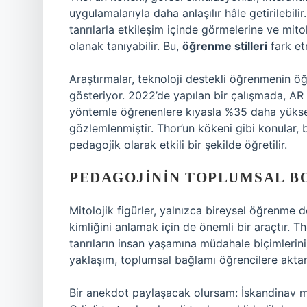
uygulamalarıyla daha anlaşılır hâle getirilebili
tanrılarla etkileşim içinde görmelerine ve mit
olanak tanıyabilir. Bu,
öğrenme stilleri
fark etm
Araştırmalar, teknoloji destekli öğrenmenin öğre
gösteriyor. 2022’de yapılan bir çalışmada, AR t
yöntemle öğrenenlere kıyasla %35 daha yüksek
gözlemlenmiştir. Thor’un kökeni gibi konular, 
pedagojik olarak etkili bir şekilde öğretilir.
PEDAGOJININ TOPLUMSAL B
Mitolojik figürler, yalnızca bireysel öğrenme 
kimliğini anlamak için de önemli bir araçtır. T
tanrıların insan yaşamına müdahale biçimlerini
yaklaşım, toplumsal bağlamı öğrencilere aktarma
Bir anekdot paylaşacak olursam: İskandinav mito