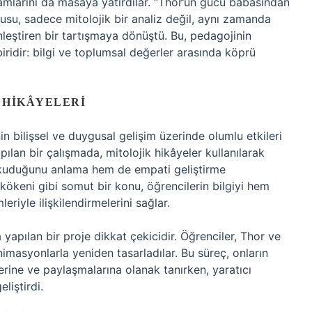
vramlarını da masaya yatırdılar. “Thor’un gücü babasından
usu, sadece mitolojik bir analiz değil, aynı zamanda
nleştiren bir tartışmaya dönüştü. Bu, pedagojinin
ridir: bilgi ve toplumsal değerler arasında köprü
 HIKÂYELERI
in bilişsel ve duygusal gelişim üzerinde olumlu etkileri
lan bir çalışmada, mitolojik hikâyeler kullanılarak
 okuduğunu anlama hem de empati geliştirme
 kökeni gibi somut bir konu, öğrencilerin bilgiyi hem
riyle ilişkilendirmelerini sağlar.
yapılan bir proje dikkat çekicidir. Öğrenciler, Thor ve
nimasyonlarla yeniden tasarladılar. Bu süreç, onların
erine ve paylaşmalarına olanak tanırken, yaratıcı
liştirdi.