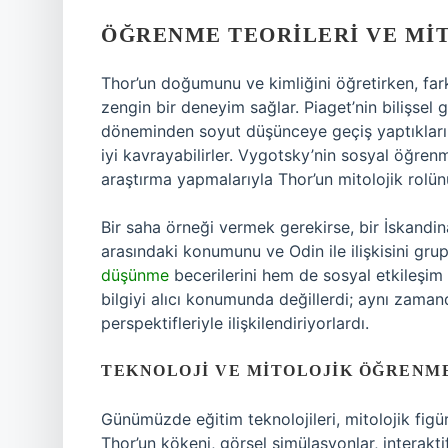
ÖĞRENME TEORILERI VE MI
Thor’un doğumunu ve kimliğini öğretirken, far
zengin bir deneyim sağlar. Piaget’nin bilişsel
döneminden soyut düşünceye geçiş yaptıklarınd
iyi kavrayabilirler. Vygotsky’nin sosyal öğrenme
araştırma yapmalarıyla Thor’un mitolojik rolün
Bir saha örneği vermek gerekirse, bir İskandina
arasındaki konumunu ve Odin ile ilişkisini grup
düşünme
becerilerini hem de sosyal etkileşim
bilgiyi alıcı konumunda değillerdi; aynı zamand
perspektifleriyle ilişkilendiriyorlardı.
TEKNOLOJI VE MITOLOJIK ÖĞRENM
Günümüzde eğitim teknolojileri, mitolojik figür
Thor’un kökeni, görsel simülasyonlar, interaktif