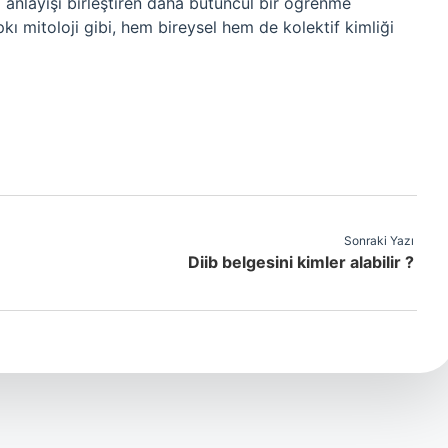
l anlayışı birleştiren daha bütüncül bir öğrenme
pkı mitoloji gibi, hem bireysel hem de kolektif kimliği
Sonraki Yazı
Diib belgesini kimler alabilir ?