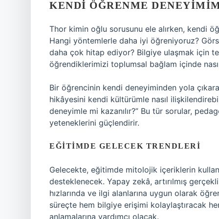
KENDI ÖĞRENME DENEYIMI
Thor kimin oğlu sorusunu ele alırken, kendi 
Hangi yöntemlerle daha iyi öğreniyoruz? Görse
daha çok hitap ediyor? Bilgiye ulaşmak için tek
öğrendiklerimizi toplumsal bağlam içinde nası
Bir öğrencinin kendi deneyiminden yola çıkarak
hikâyesini kendi kültürümle nasıl ilişkilendireb
deneyimle mi kazanılır?” Bu tür sorular, pedago
yeteneklerini güçlendirir.
EĞITIMDE GELECEK TRENDLERI
Gelecekte, eğitimde mitolojik içeriklerin kullan
desteklenecek. Yapay zekâ, artırılmış gerçekl
hızlarında ve ilgi alanlarına uygun olarak öğre
süreçte hem bilgiye erişimi kolaylaştıracak he
anlamalarına yardımcı olacak.