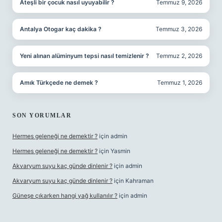
Ateşli bir çocuk nasıl uyuyabilir ?
Temmuz 9, 2026
Antalya Otogar kaç dakika ?
Temmuz 3, 2026
Yeni alınan alüminyum tepsi nasıl temizlenir ?
Temmuz 2, 2026
Amık Türkçede ne demek ?
Temmuz 1, 2026
SON YORUMLAR
Hermes geleneği ne demektir ?
için
admin
Hermes geleneği ne demektir ?
için
Yasmin
Akvaryum suyu kaç günde dinlenir ?
için
admin
Akvaryum suyu kaç günde dinlenir ?
için
Kahraman
Güneşe çıkarken hangi yağ kullanılır ?
için
admin