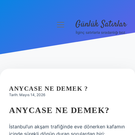
Günlük Satırlar
menüyü
aç
İlginç satırlarla sıradanlığı boz.
Anasayfa
Gizlilik Politikası
Yasal Uyarı
Hakkımızda
ANYCASE NE DEMEK ?
Tarih: Mayıs 14, 2026
ANYCASE NE DEMEK?
İstanbul’un akşam trafiğinde eve dönerken kafamın
içinde sürekli dönüp duran sorulardan biri: