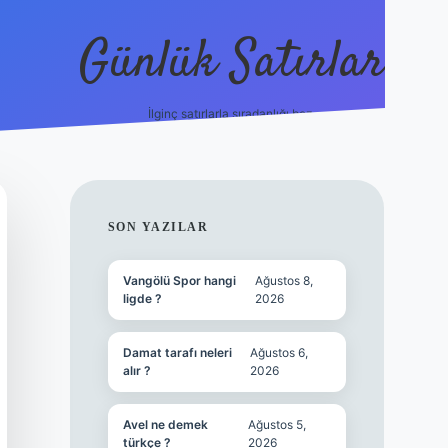
Günlük Satırlar
İlginç satırlarla sıradanlığı boz.
vdcasino güncel g
SIDEBAR
SON YAZILAR
Vangölü Spor hangi
Ağustos 8,
ligde ?
2026
Damat tarafı neleri
Ağustos 6,
alır ?
2026
Avel ne demek
Ağustos 5,
türkçe ?
2026