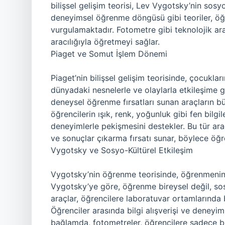
bilişsel gelişim teorisi, Lev Vygotsky’nin sos
deneyimsel öğrenme döngüsü gibi teoriler, öğr
vurgulamaktadır. Fotometre gibi teknolojik ara
aracılığıyla öğretmeyi sağlar.
Piaget ve Somut İşlem Dönemi
Piaget’nin bilişsel gelişim teorisinde, çocukl
dünyadaki nesnelerle ve olaylarla etkileşime g
deneysel öğrenme fırsatları sunan araçların b
öğrencilerin ışık, renk, yoğunluk gibi fen bilgi
deneyimlerle pekişmesini destekler. Bu tür ar
ve sonuçlar çıkarma fırsatı sunar, böylece öğr
Vygotsky ve Sosyo-Kültürel Etkileşim
Vygotsky’nin öğrenme teorisinde, öğrenmenin s
Vygotsky’ye göre, öğrenme bireysel değil, sosy
araçlar, öğrencilere laboratuvar ortamlarında b
Öğrenciler arasında bilgi alışverişi ve deneyim
bağlamda, fotometreler, öğrencilere sadece b