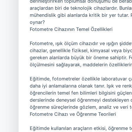
derinleştirirken toplumsal dönüşümü de berab
araçlardan biri de teknolojik cihazlardır. Bunla
mühendislik gibi alanlarda kritik bir yer tutar.
oynar?
Fotometre Cihazının Temel Özellikleri
Fotometre, ışık ölçüm cihazıdır ve ışığın şidde
cihazlar, genellikle fiziksel, kimyasal veya biyo
gereken alanlarda büyük bir öneme sahiptir. Fot
ölçülmesini sağlayarak, maddelerin özellikleri
Eğitimde, fotometreler özellikle laboratuvar ç
daha iyi anlamalarına olanak tanır. Işık ve ren
öğrencilerin temel fen bilimleri bilgisini güçlen
derslerinde deneysel öğrenmeyi destekleyen değ
öğrenme süreçlerinde gözlem, analiz ve veri to
Fotometre Cihazı ve Öğrenme Teorileri
Eğitimde kullanılan araçların etkisi, öğrenme teo