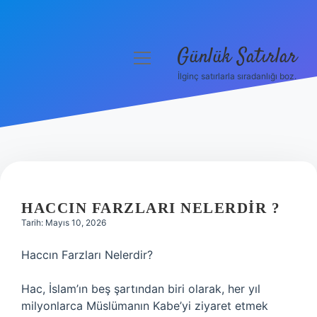
Günlük Satırlar
menüyü
aç
İlginç satırlarla sıradanlığı boz.
Anasayfa
Gizlilik Politikası
Yasal Uyarı
Hakkımızda
HACCIN FARZLARI NELERDIR ?
Tarih: Mayıs 10, 2026
Haccın Farzları Nelerdir?
Hac, İslam’ın beş şartından biri olarak, her yıl
milyonlarca Müslümanın Kabe’yi ziyaret etmek