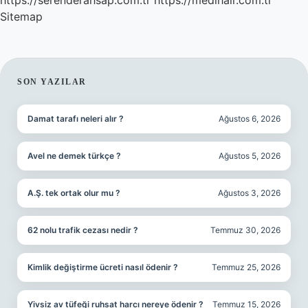
https://serenderahsap.com.tr
https://medihair.com.tr
Sitemap
SIDEBAR
SON YAZILAR
Damat tarafı neleri alır ?
Ağustos 6, 2026
Avel ne demek türkçe ?
Ağustos 5, 2026
A.Ş. tek ortak olur mu ?
Ağustos 3, 2026
62 nolu trafik cezası nedir ?
Temmuz 30, 2026
Kimlik değiştirme ücreti nasıl ödenir ?
Temmuz 25, 2026
Yivsiz av tüfeği ruhsat harcı nereye ödenir ?
Temmuz 15, 2026