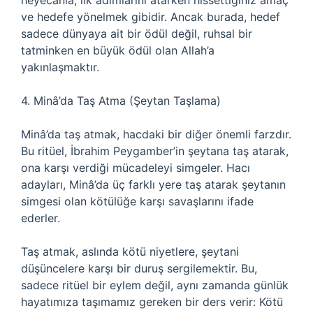
heyecanla, ilk adımlarını atarken hissettiğiniz amaç
ve hedefe yönelmek gibidir. Ancak burada, hedef
sadece dünyaya ait bir ödül değil, ruhsal bir
tatminken en büyük ödül olan Allah’a
yakınlaşmaktır.
4. Minâ’da Taş Atma (Şeytan Taşlama)
Minâ’da taş atmak, hacdaki bir diğer önemli farzdır.
Bu ritüel, İbrahim Peygamber’in şeytana taş atarak,
ona karşı verdiği mücadeleyi simgeler. Hacı
adayları, Minâ’da üç farklı yere taş atarak şeytanın
simgesi olan kötülüğe karşı savaşlarını ifade
ederler.
Taş atmak, aslında kötü niyetlere, şeytani
düşüncelere karşı bir duruş sergilemektir. Bu,
sadece ritüel bir eylem değil, aynı zamanda günlük
hayatımıza taşımamız gereken bir ders verir: Kötü