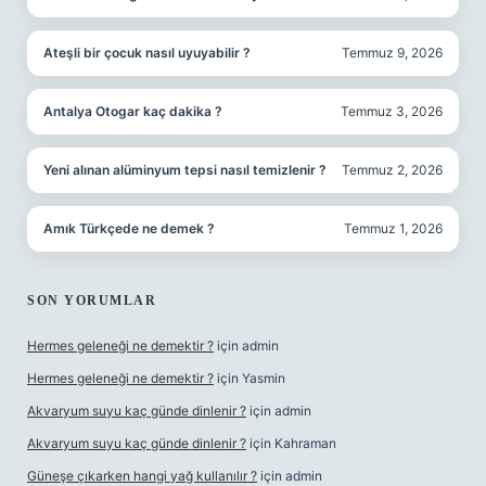
Ateşli bir çocuk nasıl uyuyabilir ?
Temmuz 9, 2026
Antalya Otogar kaç dakika ?
Temmuz 3, 2026
Yeni alınan alüminyum tepsi nasıl temizlenir ?
Temmuz 2, 2026
Amık Türkçede ne demek ?
Temmuz 1, 2026
SON YORUMLAR
Hermes geleneği ne demektir ?
için
admin
Hermes geleneği ne demektir ?
için
Yasmin
Akvaryum suyu kaç günde dinlenir ?
için
admin
Akvaryum suyu kaç günde dinlenir ?
için
Kahraman
Güneşe çıkarken hangi yağ kullanılır ?
için
admin